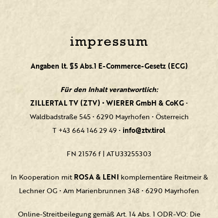
impressum
Angaben lt. §5 Abs.1 E-Commerce-Gesetz (ECG)
Für den Inhalt verantwortlich:
ZILLERTAL TV (ZTV) • WIERER GmbH & CoKG
•
Waldbadstraße 545 • 6290 Mayrhofen • Österreich
T +43 664 146 29 49 •
info@ztv.tirol
FN 21576 f | ATU33255303
In Kooperation mit
ROSA & LENI
komplementäre Reitmeir &
Lechner OG • Am Marienbrunnen 348 • 6290 Mayrhofen
Online-Streitbeilegung gemäß Art. 14 Abs. 1 ODR-VO: Die